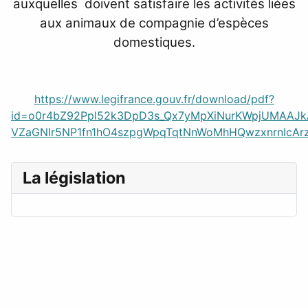
auxquelles doivent satisfaire les activités liées
aux animaux de compagnie d’espèces
domestiques.
https://www.legifrance.gouv.fr/download/pdf?
id=o0r4bZ92Ppl52k3DpD3s_Qx7yMpXiNurKWpjUMAAJ
VZaGNIr5NP1fn1hO4szpgWpqTqtNnWoMhHQwzxnrnIcAr
La législation