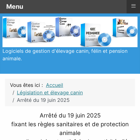
≡
≡
≡
Menu
Menu
Législation et élevage canin
Logiciels de gestion d'élevage canin, félin et pension
animale.
Vous êtes ici :
Accueil
Législation et élevage canin
Arrêté du 19 juin 2025
Arrêté du 19 juin 2025
fixant les règles sanitaires et de protection
animale