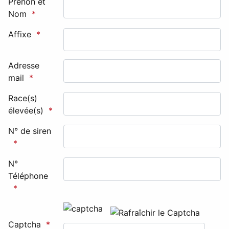
Prénon et
Nom
Affixe
Adresse
mail
Race(s)
élevée(s)
N° de siren
N°
Téléphone
Honeypot, please leave this field empty
Captcha