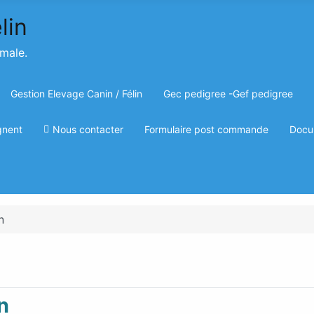
imale.
Gestion Elevage Canin / Félin
Gec pedigree -Gef pedigree
gnent
Nous contacter
Formulaire post commande
Docu
n
n