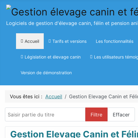
Logiciels de gestion d'élevage canin, félin et pension an
Accueil
Tarifs et versions
Les fonctionnalités
Législation et élevage canin
Les utilisateurs témoi
Version de démonstration
Vous êtes ici :
Accueil
Gestion Elevage Canin et Féli
Saisir partie du titre
Filtre
Effacer
Gestion Elevage Canin et Féli