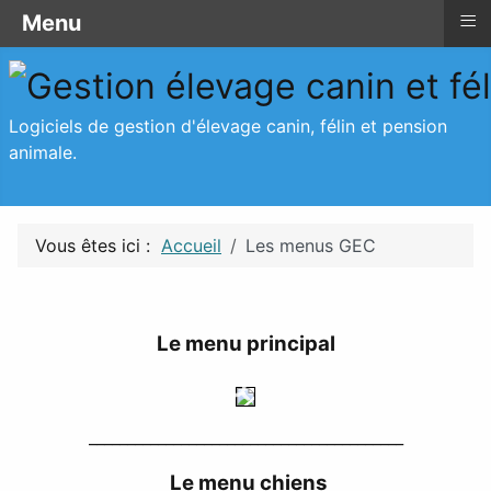
≡
≡
≡
≡
Menu
Les menus GEC
Menu
Menu
Logiciels de gestion d'élevage canin, félin et pension
animale.
Vous êtes ici :
Accueil
Les menus GEC
Le menu principal
_________________________________________
Le menu chiens