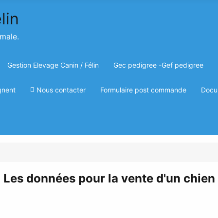
imale.
Gestion Elevage Canin / Félin
Gec pedigree -Gef pedigree
gnent
Nous contacter
Formulaire post commande
Docu
Les données pour la vente d'un chien