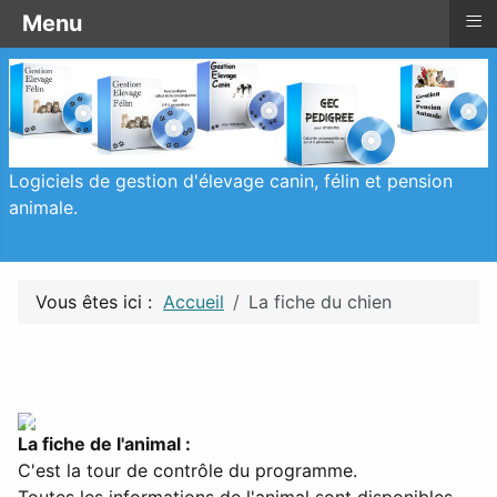
≡
≡
≡
≡
Menu
La fiche du chien
Menu
Menu
Logiciels de gestion d'élevage canin, félin et pension
animale.
Vous êtes ici :
Accueil
La fiche du chien
La fiche de l'animal :
C'est la tour de contrôle du programme.
Toutes les informations de l'animal sont disponibles