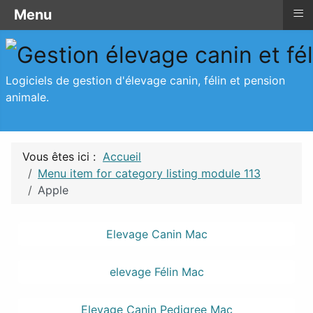
≡
≡
Menu
Menu
Logiciels de gestion d'élevage canin, félin et pension
animale.
Vous êtes ici :
Accueil
Menu item for category listing module 113
Apple
Elevage Canin Mac
elevage Félin Mac
Elevage Canin Pedigree Mac