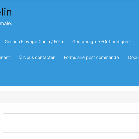
imale.
Gestion Elevage Canin / Félin
Gec pedigree -Gef pedigree
gnent
Nous contacter
Formulaire post commande
Docu