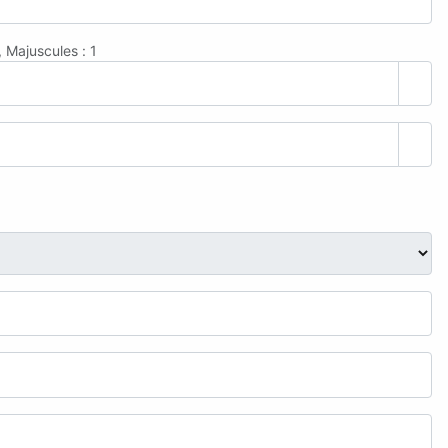
 Majuscules : 1
Affi
Affi