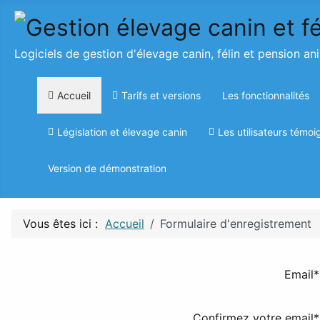
Logiciels de gestion d'élevage canin, félin et pension an
Accueil
Tarifs et versions
Les fonctionnalités
Législation et élevage canin
Les utilisateurs témoi
Version de démonstration
Vous êtes ici :
Accueil
Formulaire d'enregistrement
Email*
Confirmez votre email*